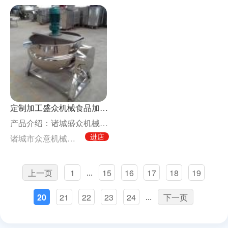
定制加工盛众机械食品加工夹层锅
产品介绍：诸城盛众机械诸城盛众机械可倾斜夹层锅的用途：应用于糖果、糕点、饮料、果汁、果酱、
进店
诸城市众意机械有限公司
...
上一页
1
15
16
17
18
19
...
20
21
22
23
24
下一页