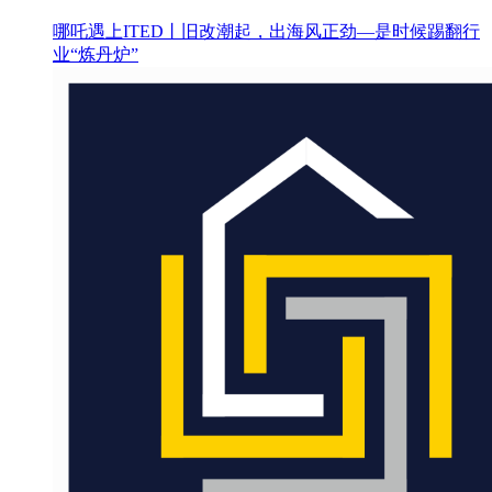
哪吒遇上ITED丨旧改潮起，出海风正劲—是时候踢翻行
业“炼丹炉”