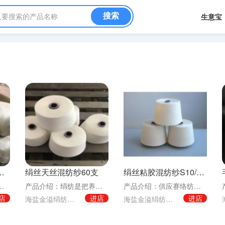
入要搜索的产品名称
生意宝
绢丝纱线100%桑蚕丝
绢丝天丝混纺纱60支
绢丝粘胶混纺纱S10/R90 30支针织混纺纱
80n/2、100n/2、120n/2、140n/2
产品介绍：绢纺是把养蚕、制丝、丝织中产生的疵茧、废丝加工成纱线的纺纱工艺过程。根据原料和成
产品介绍：供应赛络纺绢丝粘胶混纺纱 60支120支 21支32支 10/90配比21支，绢
店
进店
进店
海盐金溢绢纺有限责任公司
海盐金溢绢纺有限责任公司