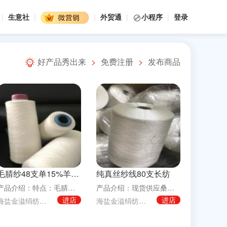
|
生意社
|
|
外贸通
|
小程序
|
登录
好产品秀出来
免费注册
发布商品
毛腈纱48支单15%羊毛85%腈纶
纯真丝纱线80支长纺
产品介绍：特点：毛腈纱手感柔软细腻、绒毛丰满、保暖性好的优点常规支数：21s,28s,32
产品介绍：现货供应桑蚕丝绢丝真丝纱线 针织服装面料纱线长期生产供应现货60n/2、80n/
进店
进店
海盐金溢绢纺有限责任公司
海盐金溢绢纺有限责任公司