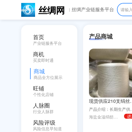
丝绸网
丝绸产业链服务平台
请输
产品商城
首页
产业链服务平台
商机
买卖即时通
商城
商品全方位展示
旺铺
个性化店铺
现货供应210支
人脉圈
产品介绍：长期生产供应现货60n/2、
行业人脉群
进
海盐金溢绢纺有限责任公司
风险评级
风险信息早知道