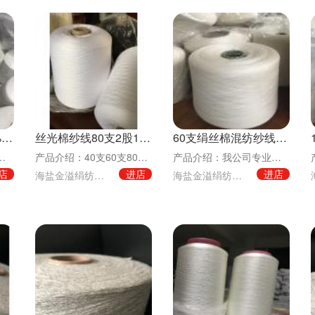
真丝纱线140支100%桑蚕丝
丝光棉纱线80支2股100%长绒棉
60支绢丝棉混纺纱线55%绢丝45%棉
，桑蚕丝，绢丝、色纱、绢类混纺纱线。绢丝结构紧密，条
产品介绍：40支60支80支100支120支丝光烧毛纱线 丝光棉色纱现货 针织服装螺纹衣领
产品介绍：我公司专业生产各种规格的绢丝、色纱、绢类混纺纱线。绢丝结构紧密，条干均匀，外观洁
店
进店
进店
海盐金溢绢纺有限责任公司
海盐金溢绢纺有限责任公司