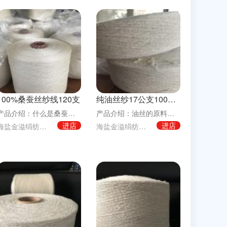
100%桑蚕丝纱线120支
纯油丝纱17公支100%真丝点子纱
产品介绍：什么是桑蚕丝蚕分为两大类，一类是家蚕，即桑蚕，养在室内，以桑叶为食；另一类是野蚕
产品介绍：油丝的原料系真丝下料，它有真丝透气性好，坠感强的特点，手感柔软、丰满，表面有很多
进店
进店
海盐金溢绢纺有限责任公司
海盐金溢绢纺有限责任公司