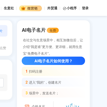
|
生意社
|
|
外贸通
|
小程序
|
登录
AI电子名片
免费
片
在社交与生意场景中，相互加微信后，让
介绍“我是谁”更方便、更详细，就用生意
点赞
宝“免费电子名片”。
AI电子名片如何使用？
1
扫码注册
2
进入“我的”，创建名片
3
场景中，发送名片；
个性名片