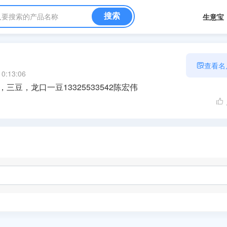
入要搜索的产品名称
生意宝
查看
名
10:13:06
三豆，龙口一豆13325533542陈宏伟