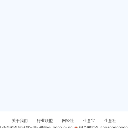
关于我们
行业联盟
网经社
生意宝
生意社
信息服务资格证:(浙)-经营性-2023-0192
浙公网安备 330100020000