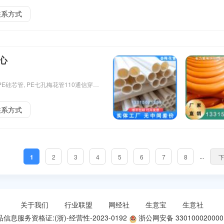
联系方式
心
HDPE硅芯管, PE七孔梅花管110通信穿线管五孔梅花管, cpvc电力管弯头风力发电用135度弧形大倍弯头, HDPE光缆子管三色通讯管 PE电工阻燃套管, HDPE白色波纹管 pe小波纹管打孔渗水管, MPP电力电缆管110非开挖MPP拖拉管高压管,
联系方式
...
1
2
3
4
5
6
7
8
关于我们
行业联盟
网经社
生意宝
生意社
信息服务资格证:(浙)-经营性-2023-0192
浙公网安备 330100020000